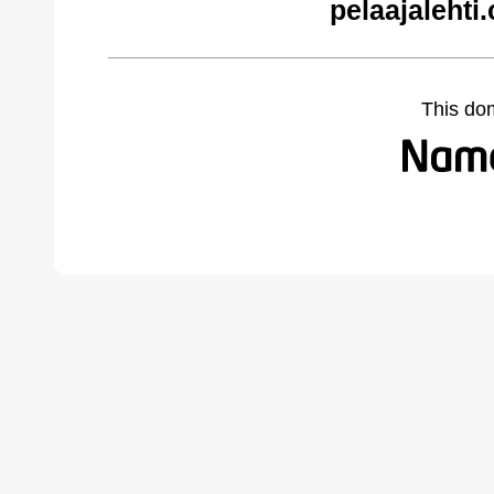
pelaajalehti
This do