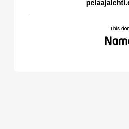
pelaajalehti
This do