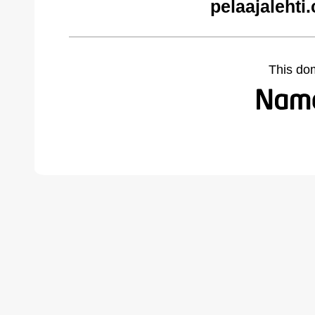
pelaajalehti
This do