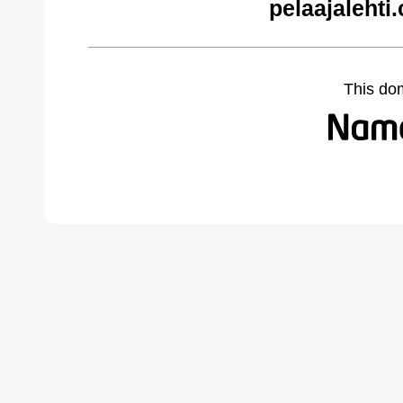
pelaajalehti
This do