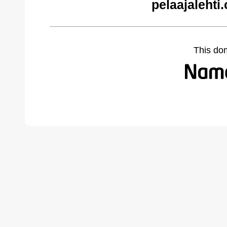
pelaajalehti
This do