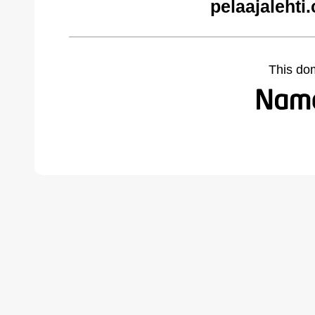
pelaajalehti
This do