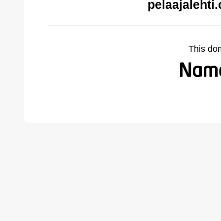
pelaajalehti
This do