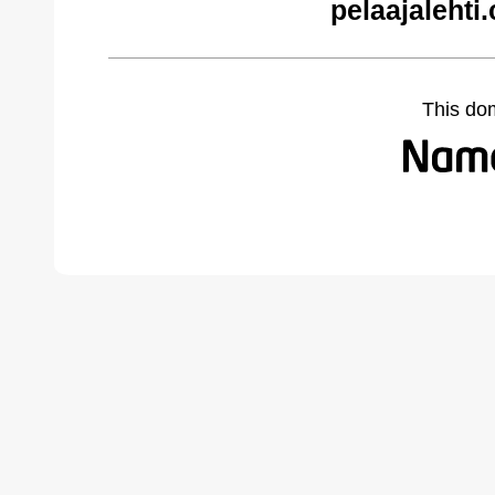
pelaajalehti
This do