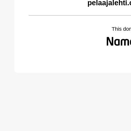
pelaajalehti
This do