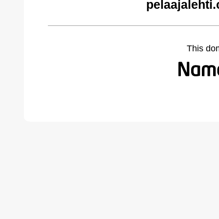
pelaajalehti
This do