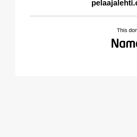
pelaajalehti
This do