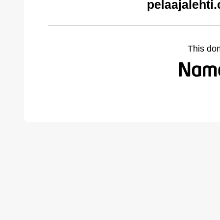
pelaajalehti
This do