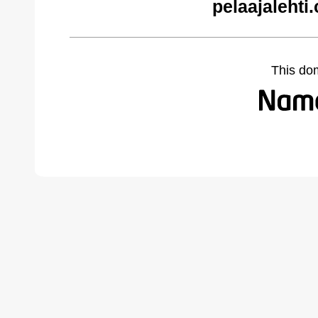
pelaajalehti
This do