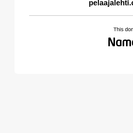
pelaajalehti
This do