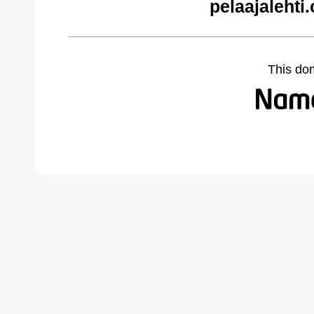
pelaajalehti
This do